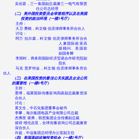
吴佳梁，三一集团副总裁兼三一电气有限责
任公司总经理
(二)
美外国投资委员会审查程序以及在美国
投资的政治环境（一楼
3
号厅）
主持：
大卫·费根，科文顿·伯灵律师事务所合伙人
讨论：
阿兰·拉尔森，科文顿·伯灵律师事务所合伙
人兼国际政策高
级顾问、美国前
副国务卿
李雨时，商务部国际经济贸易合作研究院副
院长
马克·普罗特金，科文顿·伯灵律师事务所合
伙人
(三)
在美国投资的最佳公关实践及企业公民
的重要性
（一楼
6
号厅）
主持：
墨博，福莱国际传播咨询高级副总裁兼资深
合伙人
讨论：
黄文生，中石化集团董事会秘书
李攀，海尔集团电器产业有限公司总裁
杰弗里·谢弗，联想集团企业传播副总裁
彼得·维伦吉亚，全球传播咨询公司总裁兼资
深合伙人
许超，中远集团总经理办公室副主任
(四)
美国基础设施投资机会（一楼
2
号厅）