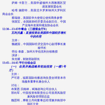
萨姆·卡普兰，美国华盛顿州大西雅图区贸
易发展联盟会长
哈维·施密特，美国北卡罗来纳州大罗利区
商会会长
蔡瑞德，美国驻华大使馆公使衔商务参赞
张国宝，全国政协经济委员会副主任、中国
产业海外发展和规划协会会长
12:30—13:45
午餐会（三楼紫金厅
B
）
互利共赢：直接投资在美国和中国经济增长
中的作用
主持：
魏建国，中国国际经济交流中心副理事长兼
秘书长
劳拉·泰森，加州大学伯克利分校教授
演讲：
朱光耀，财政部副部长
13:45—14:45
平行分组会议
(一)
在美并购战略和初始投资（一楼
5
号
厅）
主持：
严可君，福莱国际传播咨询负责全球资本市
场服务董事长兼合伙人
讨论：
布莱恩·贝格林，斌瀚咨询公司合伙人
郭向军，中国投资有限责任公司首席风险官
兼风险管理部总监
魏思明，摩根士丹利董事总经理兼并购部中
国区主管