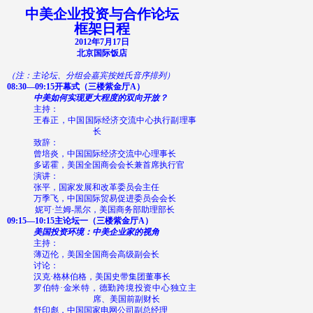
中美企业投资与合作论坛
框架日程
2012
年
7
月
17
日
北京国际饭店
（注：主论坛、分组会嘉宾按姓氏音序排列）
08:30—09:15
开幕式（三楼紫金厅
A
）
中美如何实现更大程度的双向开放？
主持：
王春正，中国国际经济交流中心执行副理事
长
致辞：
曾培炎，中国国际经济交流中心理事长
多诺霍，美国全国商会会长兼首席执行官
演讲：
张平，国家发展和改革委员会主任
万季飞，中国国际贸易促进委员会会长
妮可·兰姆
-
黑尔，美国商务部助理部长
09:15—10:15
主论坛一（三楼紫金厅
A
）
美国投资环境：中美企业家的视角
主持：
薄迈伦，美国全国商会高级副会长
讨论：
汉克·格林伯格，美国史带集团董事长
罗伯特·金米特，德勤跨境投资中心独立主
席、美国前副财长
舒印彪，中国国家电网公司副总经理