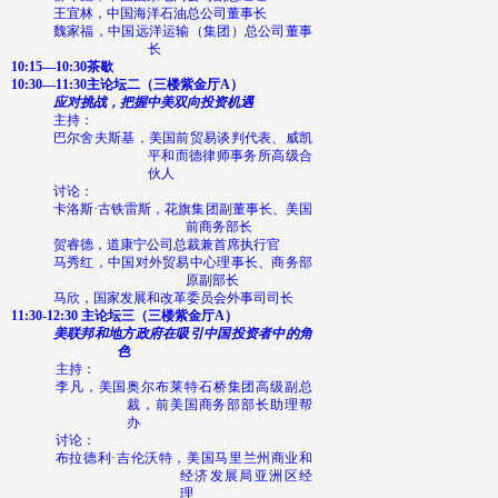
王宜林，中国海洋石油总公司董事长
魏家福，中国远洋运输（集团）总公司董事
长
10:15—10:30
茶歇
10:30—11:30
主论坛二（三楼紫金厅
A
）
应对挑战，把握中美双向投资机遇
主持：
巴尔舍夫斯基，美国前贸易谈判代表、威凯
平和而德律师事务所高级合
伙人
讨论：
卡洛斯·古铁雷斯，花旗集团副董事长、美国
前商务部长
贺睿德，道康宁公司总裁兼首席执行官
马秀红，中国对外贸易中心理事长、商务部
原副部长
马欣，国家发展和改革委员会外事司司长
11:30-12:30
主论坛三（三楼紫金厅
A
）
美联邦和地方政府在吸引中国投资者中的角
色
主持：
李凡，美国奥尔布莱特石桥集团高级副总
裁，前美国商务部部长助理帮
办
讨论：
布拉德利·吉伦沃特，美国马里兰州商业和
经济发展局亚洲区经
理